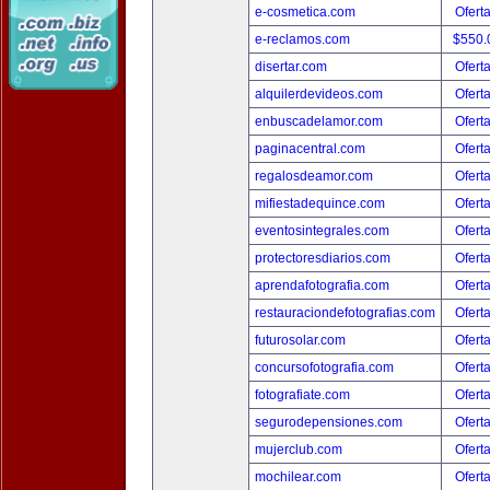
e-cosmetica.com
Ofert
e-reclamos.com
$550.
disertar.com
Ofert
alquilerdevideos.com
Ofert
enbuscadelamor.com
Ofert
paginacentral.com
Ofert
regalosdeamor.com
Ofert
mifiestadequince.com
Ofert
eventosintegrales.com
Ofert
protectoresdiarios.com
Ofert
aprendafotografia.com
Ofert
restauraciondefotografias.com
Ofert
futurosolar.com
Ofert
concursofotografia.com
Ofert
fotografiate.com
Ofert
segurodepensiones.com
Ofert
mujerclub.com
Ofert
mochilear.com
Ofert