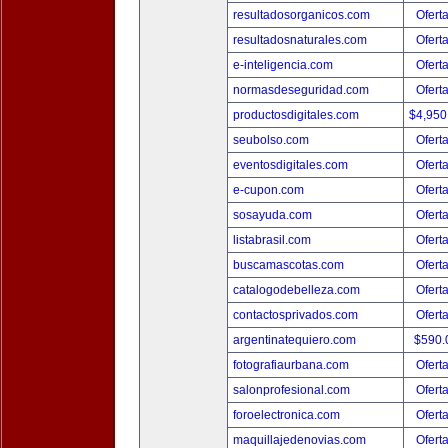
resultadosorganicos.com
Ofert
resultadosnaturales.com
Ofert
e-inteligencia.com
Ofert
normasdeseguridad.com
Ofert
productosdigitales.com
$4,950
seubolso.com
Ofert
eventosdigitales.com
Ofert
e-cupon.com
Ofert
sosayuda.com
Ofert
listabrasil.com
Ofert
buscamascotas.com
Ofert
catalogodebelleza.com
Ofert
contactosprivados.com
Ofert
argentinatequiero.com
$590.
fotografiaurbana.com
Ofert
salonprofesional.com
Ofert
foroelectronica.com
Ofert
maquillajedenovias.com
Ofert