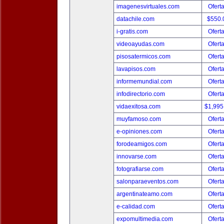
imagenesvirtuales.com
Ofert
datachile.com
$550.
i-gratis.com
Ofert
videoayudas.com
Ofert
pisosatermicos.com
Ofert
lavapisos.com
Ofert
informemundial.com
Ofert
infodirectorio.com
Ofert
vidaexitosa.com
$1,995
muyfamoso.com
Ofert
e-opiniones.com
Ofert
forodeamigos.com
Ofert
innovarse.com
Ofert
fotografiarse.com
Ofert
salonparaeventos.com
Ofert
argentinateamo.com
Ofert
e-calidad.com
Ofert
expomultimedia.com
Ofert