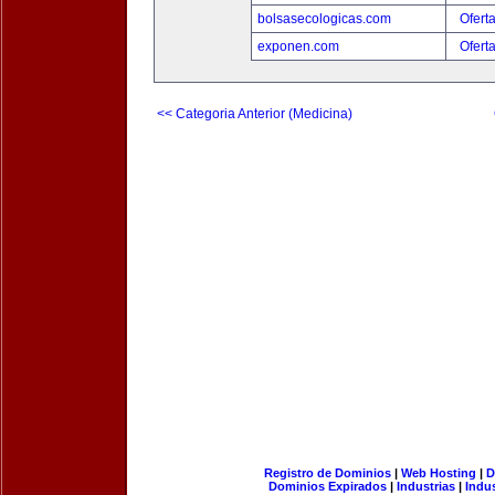
bolsasecologicas.com
Ofert
exponen.com
Ofert
<< Categoria Anterior (Medicina)
Registro de Dominios
|
Web Hosting
|
D
Dominios Expirados
|
Industrias
|
Indu