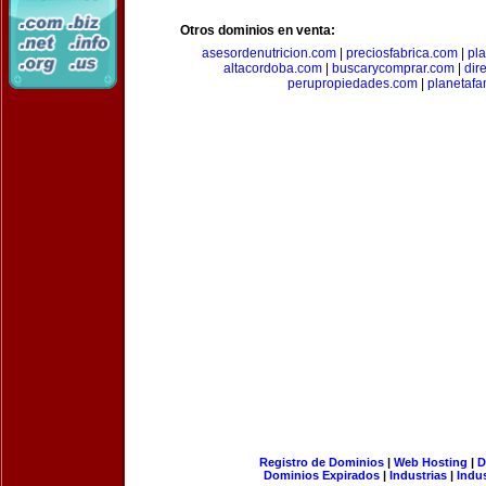
Otros dominios en venta:
asesordenutricion.com
|
preciosfabrica.com
|
pl
altacordoba.com
|
buscarycomprar.com
|
dir
perupropiedades.com
|
planetaf
Registro de Dominios
|
Web Hosting
|
D
Dominios Expirados
|
Industrias
|
Indu