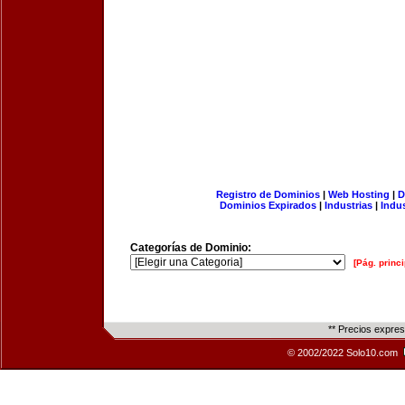
Registro de Dominios
|
Web Hosting
|
D
Dominios Expirados
|
Industrias
|
Indu
Categorías de Dominio:
[Pág. princi
** Precios expre
© 2002/2022 Solo10.com