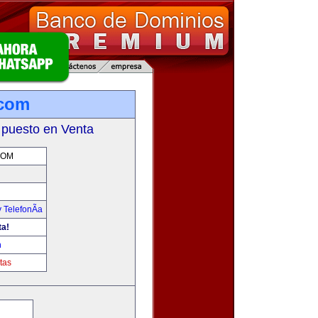
.com
 puesto en Venta
COM
 TelefonÃ­a
ta!
m
tas