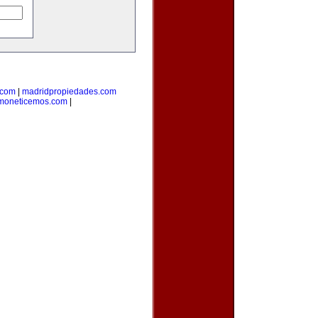
.com
|
madridpropiedades.com
moneticemos.com
|