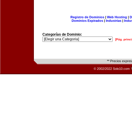
Registro de Dominios
|
Web Hosting
|
D
Dominios Expirados
|
Industrias
|
Indu
Categorías de Dominio:
[Pág. princi
** Precios expre
© 2002/2022 Solo10.com