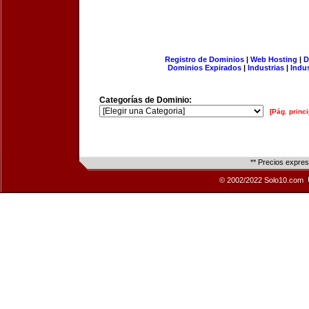
Registro de Dominios
|
Web Hosting
|
D
Dominios Expirados
|
Industrias
|
Indu
Categorías de Dominio:
[Pág. princi
** Precios expre
© 2002/2022 Solo10.com