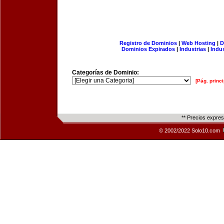
Registro de Dominios
|
Web Hosting
|
D
Dominios Expirados
|
Industrias
|
Indu
Categorías de Dominio:
[Pág. princi
** Precios expre
© 2002/2022 Solo10.com