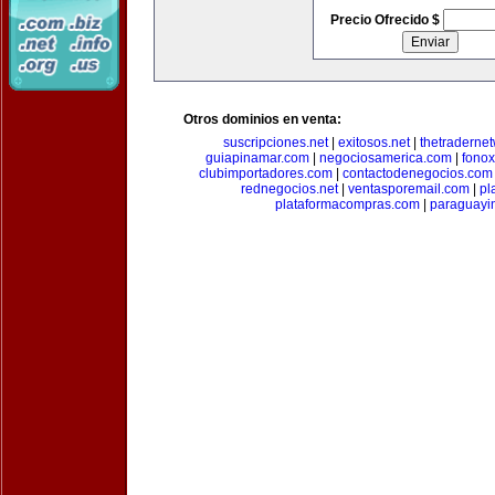
Precio Ofrecido $
Otros dominios en venta:
suscripciones.net
|
exitosos.net
|
thetraderne
guiapinamar.com
|
negociosamerica.com
|
fonox
clubimportadores.com
|
contactodenegocios.com
rednegocios.net
|
ventasporemail.com
|
pl
plataformacompras.com
|
paraguayi