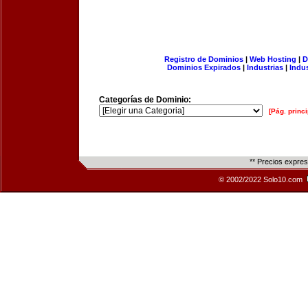
Registro de Dominios
|
Web Hosting
|
D
Dominios Expirados
|
Industrias
|
Indu
Categorías de Dominio:
[Pág. princi
** Precios expre
© 2002/2022 Solo10.com