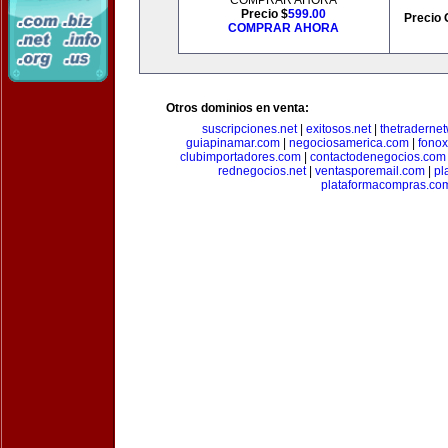
COMPRAR AHORA
Precio $
599.00
Precio 
COMPRAR AHORA
Otros dominios en venta:
suscripciones.net
|
exitosos.net
|
thetraderne
guiapinamar.com
|
negociosamerica.com
|
fonox
clubimportadores.com
|
contactodenegocios.com
rednegocios.net
|
ventasporemail.com
|
pl
plataformacompras.co