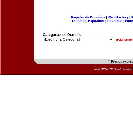
Registro de Dominios
|
Web Hosting
|
D
Dominios Expirados
|
Industrias
|
Indu
Categorías de Dominio:
[Pág. princi
** Precios expre
© 2002/2022 Solo10.com