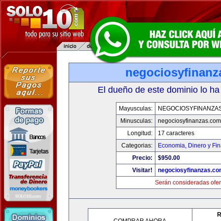
negociosyfinanz
El dueño de este dominio lo ha
Mayusculas:
NEGOCIOSYFINANZA
Minusculas:
negociosyfinanzas.com
Longitud:
17 caracteres
Categorias:
Economia, Dinero y Fi
Precio:
$950.00
Visitar!
negociosyfinanzas.c
Serán consideradas ofer
R