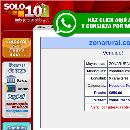
zonarural.c
Vendido!
Mayusculas:
ZONARURA
Minusculas:
zonarural.co
Longitud:
9 caracteres
Categorias:
Negocios
,
Po
Precio:
$850.00
Visitar!
zonarural.c
Serán consideradas ofer