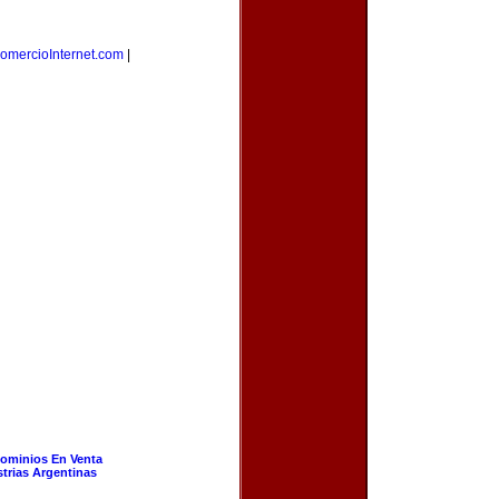
omercioInternet.com
|
ominios En Venta
strias Argentinas