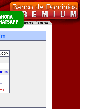
om
L.COM
m
rtales
om
tas