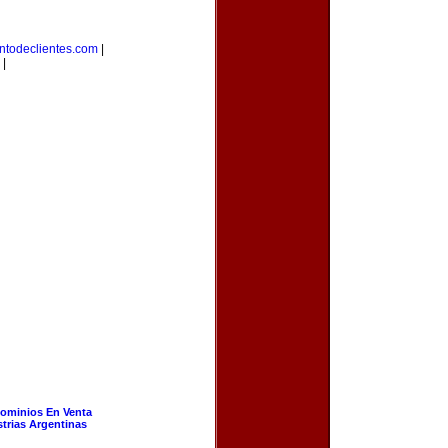
ntodeclientes.com
|
|
ominios En Venta
strias Argentinas