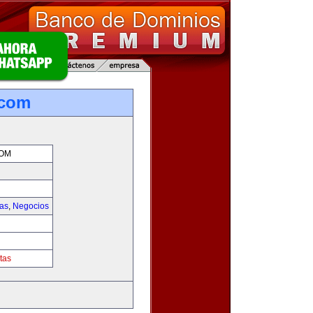
.com
COM
ias
,
Negocios
tas