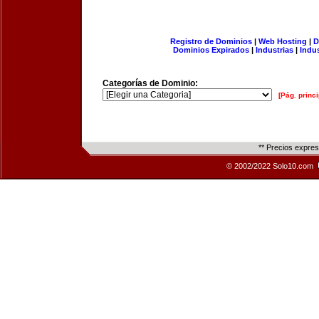
Registro de Dominios
|
Web Hosting
|
D
Dominios Expirados
|
Industrias
|
Indu
Categorías de Dominio:
[Pág. princi
** Precios expre
© 2002/2022 Solo10.com