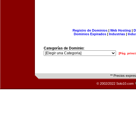
Registro de Dominios
|
Web Hosting
|
D
Dominios Expirados
|
Industrias
|
Indu
Categorías de Dominio:
[Pág. princi
** Precios expre
© 2002/2022 Solo10.com