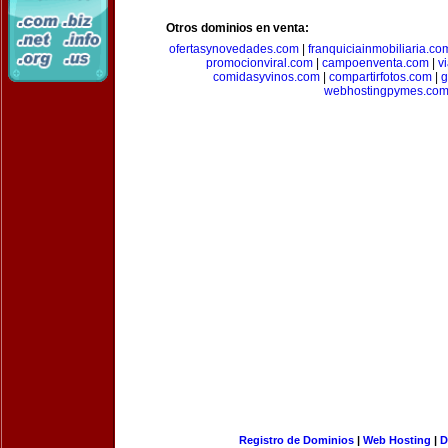
Otros dominios en venta:
ofertasynovedades.com
|
franquiciainmobiliaria.co
promocionviral.com
|
campoenventa.com
|
v
comidasyvinos.com
|
compartirfotos.com
|
g
webhostingpymes.co
Registro de Dominios
|
Web Hosting
|
D