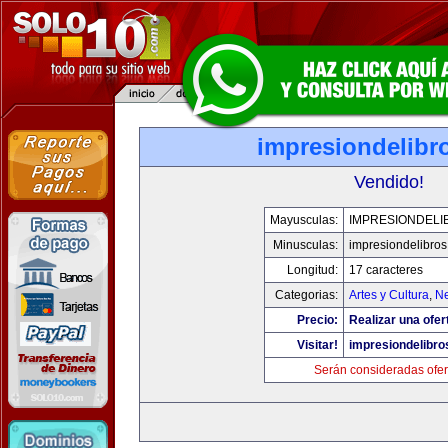
impresiondelibr
Vendido!
Mayusculas:
IMPRESIONDELI
Minusculas:
impresiondelibro
Longitud:
17 caracteres
Categorias:
Artes y Cultura
,
Ne
Precio:
Realizar una ofer
Visitar!
impresiondelibr
Serán consideradas ofer