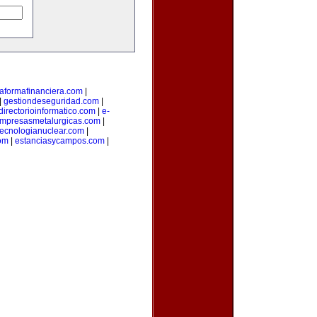
taformafinanciera.com
|
|
gestiondeseguridad.com
|
directorioinformatico.com
|
e-
mpresasmetalurgicas.com
|
tecnologianuclear.com
|
om
|
estanciasycampos.com
|