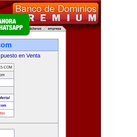
com
 puesto en Venta
AS.COM
com
ferta!
.com
tas