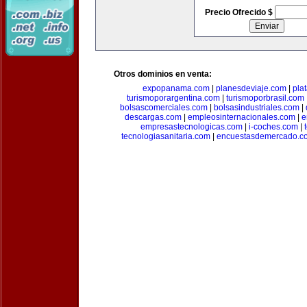
Precio Ofrecido $
Otros dominios en venta:
expopanama.com
|
planesdeviaje.com
|
pla
turismoporargentina.com
|
turismoporbrasil.com
bolsascomerciales.com
|
bolsasindustriales.com
|
descargas.com
|
empleosinternacionales.com
|
e
empresastecnologicas.com
|
i-coches.com
|
tecnologiasanitaria.com
|
encuestasdemercado.c