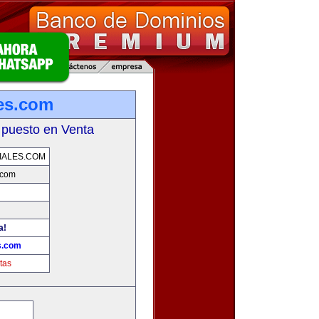
les.com
 puesto en Venta
IALES.COM
.com
a!
s.com
tas