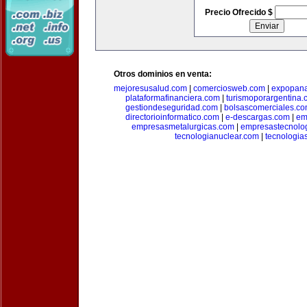
Precio Ofrecido $
Otros dominios en venta:
mejoresusalud.com
|
comerciosweb.com
|
expopan
plataformafinanciera.com
|
turismoporargentina
gestiondeseguridad.com
|
bolsascomerciales.c
directorioinformatico.com
|
e-descargas.com
|
em
empresasmetalurgicas.com
|
empresastecnolo
tecnologianuclear.com
|
tecnologia