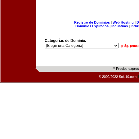
Registro de Dominios
|
Web Hosting
|
D
Dominios Expirados
|
Industrias
|
Indu
Categorías de Dominio:
[Pág. princi
** Precios expre
© 2002/2022 Solo10.com