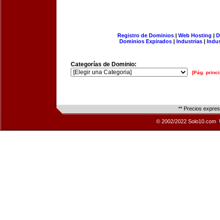
Registro de Dominios
|
Web Hosting
|
D
Dominios Expirados
|
Industrias
|
Indu
Categorías de Dominio:
[Pág. princi
** Precios expre
© 2002/2022 Solo10.com