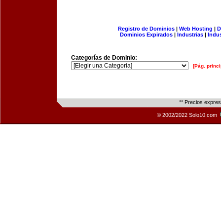
Registro de Dominios
|
Web Hosting
|
D
Dominios Expirados
|
Industrias
|
Indu
Categorías de Dominio:
[Pág. princi
** Precios expre
© 2002/2022 Solo10.com