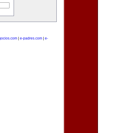
gocios.com
|
e-padres.com
|
e-