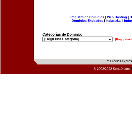
Registro de Dominios
|
Web Hosting
|
D
Dominios Expirados
|
Industrias
|
Indu
Categorías de Dominio:
[Pág. princi
** Precios expre
© 2002/2022 Solo10.com