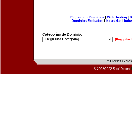
Registro de Dominios
|
Web Hosting
|
D
Dominios Expirados
|
Industrias
|
Indu
Categorías de Dominio:
[Pág. princi
** Precios expre
© 2002/2022 Solo10.com