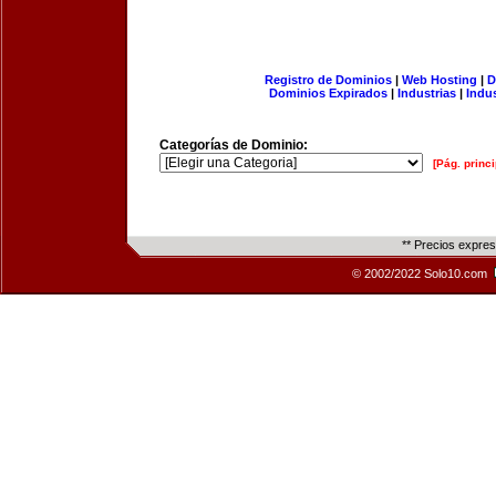
Registro de Dominios
|
Web Hosting
|
D
Dominios Expirados
|
Industrias
|
Indu
Categorías de Dominio:
[Pág. princi
** Precios expre
© 2002/2022 Solo10.com