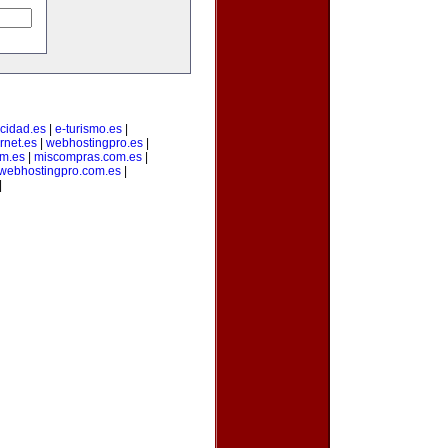
icidad.es
|
e-turismo.es
|
rnet.es
|
webhostingpro.es
|
om.es
|
miscompras.com.es
|
webhostingpro.com.es
|
|