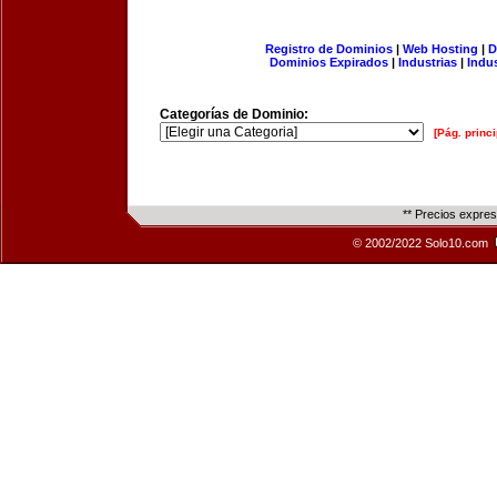
Registro de Dominios
|
Web Hosting
|
D
Dominios Expirados
|
Industrias
|
Indu
Categorías de Dominio:
[Pág. princi
** Precios expre
© 2002/2022 Solo10.com