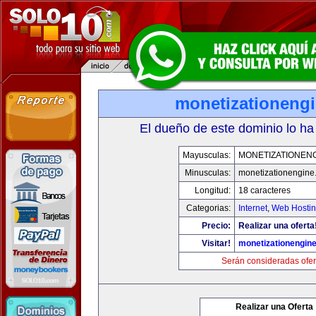
monetizationeng
El dueño de este dominio lo ha
Mayusculas:
MONETIZATIONEN
Minusculas:
monetizationengine
Longitud:
18 caracteres
Categorias:
Internet
,
Web Hostin
Precio:
Realizar una oferta
Visitar!
monetizationengin
Serán consideradas ofer
Realizar una Oferta