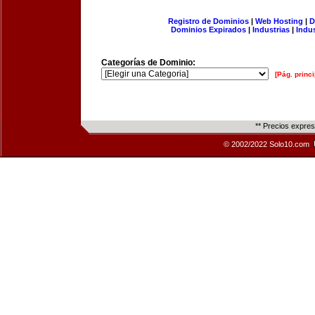
Registro de Dominios
|
Web Hosting
|
D
Dominios Expirados
|
Industrias
|
Indu
Categorías de Dominio:
[Pág. princi
** Precios expre
© 2002/2022 Solo10.com