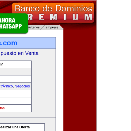
es.com
 puesto en Venta
OM
trÃ³nico
,
Negocios
tas
ealizar una Oferta