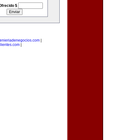
Ofrecido $
enieriadenegocios.com
|
lientes.com
|