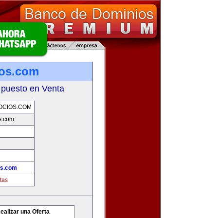
ios.com
 puesto en Venta
OCIOS.COM
s.com
os.com
tas
ealizar una Oferta