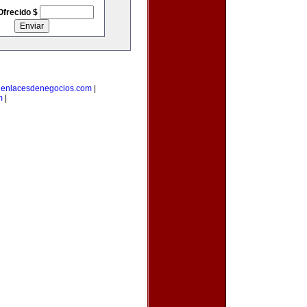
Ofrecido $
|
enlacesdenegocios.com
|
m
|