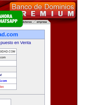
ad.com
 puesto en Venta
SIDAD.COM
.com
a!
d.com
tas