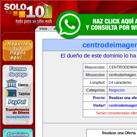
centrodeimage
El dueño de este dominio lo ha
Mayusculas:
CENTRODEIMA
Minusculas:
centrodeimagen
Longitud:
14 caracteres
Categorias:
Negocios
Precio:
Realizar una ofe
Visitar!
centrodeimage
Serán consideradas ofer
Realizar una Oferta