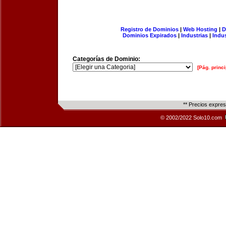
Registro de Dominios
|
Web Hosting
|
D
Dominios Expirados
|
Industrias
|
Indu
Categorías de Dominio:
[Pág. princi
** Precios expre
© 2002/2022 Solo10.com