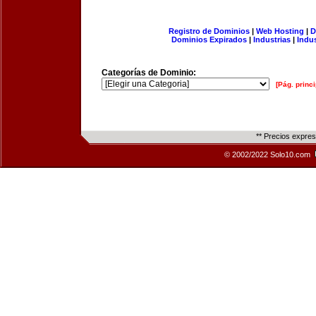
Registro de Dominios
|
Web Hosting
|
D
Dominios Expirados
|
Industrias
|
Indu
Categorías de Dominio:
[Pág. princi
** Precios expre
© 2002/2022 Solo10.com