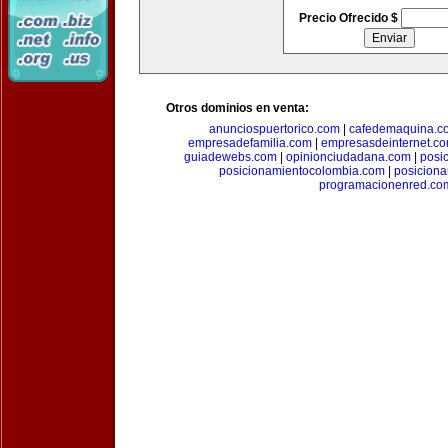
Precio Ofrecido $
Otros dominios en venta:
anunciospuertorico.com
|
cafedemaquina.c
empresadefamilia.com
|
empresasdeinternet.c
guiadewebs.com
|
opinionciudadana.com
|
posi
posicionamientocolombia.com
|
posicion
programacionenred.co