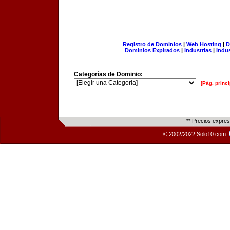
Registro de Dominios
|
Web Hosting
|
D
Dominios Expirados
|
Industrias
|
Indu
Categorías de Dominio:
[Pág. princi
** Precios expre
© 2002/2022 Solo10.com