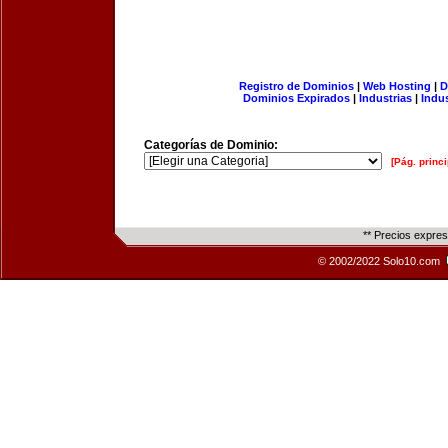
Registro de Dominios
|
Web Hosting
|
D
Dominios Expirados
|
Industrias
|
Indu
Categorías de Dominio:
[Pág. princi
** Precios expre
© 2002/2022 Solo10.com