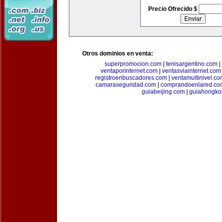
Precio Ofrecido $
Otros dominios en venta:
superpromocion.com
|
tenisargentino.com
|
ventaporinternet.com
|
ventasviainternet.com
registroenbuscadores.com
|
ventamultinivel.c
camaraseguridad.com
|
comprandoenlared.co
guiabeijing.com
|
guiahongko