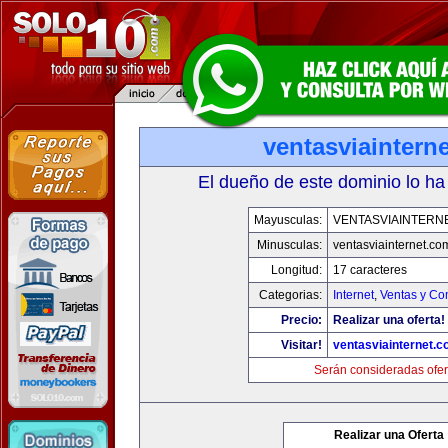
ventasviaintern
El dueño de este dominio lo ha
Mayusculas:
VENTASVIAINTERN
Minusculas:
ventasviainternet.co
Longitud:
17 caracteres
Categorias:
Internet
,
Ventas y Co
Precio:
Realizar una oferta!
Visitar!
ventasviainternet.
Serán consideradas ofer
Realizar una Oferta