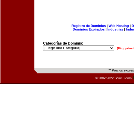
Registro de Dominios
|
Web Hosting
|
D
Dominios Expirados
|
Industrias
|
Indu
Categorías de Dominio:
[Pág. princi
** Precios expre
© 2002/2022 Solo10.com