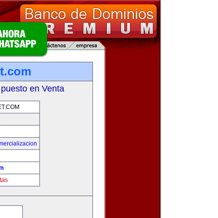
et.com
 puesto en Venta
ET.COM
mercializacion
om
tas