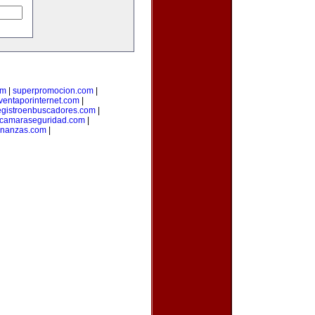
om
|
superpromocion.com
|
ventaporinternet.com
|
egistroenbuscadores.com
|
camaraseguridad.com
|
inanzas.com
|