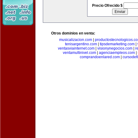
Precio Ofrecido $
Otros dominios en venta:
musicalizacion.com
|
productostecnologicos.c
tenisargentino.com
|
tipsdemarketing.com
|
ventasviainternet.com
|
visionynegocios.com
|
r
ventamultinivel.com
|
agenciaempleos.com
|
comprandoenlared.com
|
cursodef