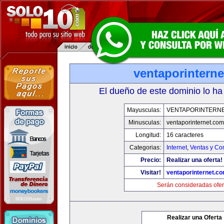
ventaporintern
El dueño de este dominio lo ha
Mayusculas:
VENTAPORINTERN
Minusculas:
ventaporinternet.com
Longitud:
16 caracteres
Categorias:
Internet
,
Ventas y Co
Precio:
Realizar una oferta!
Visitar!
ventaporinternet.c
Serán consideradas ofer
Realizar una Oferta