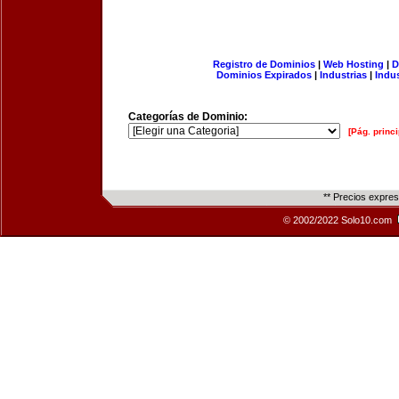
Registro de Dominios
|
Web Hosting
|
D
Dominios Expirados
|
Industrias
|
Indu
Categorías de Dominio:
[Pág. princi
** Precios expre
© 2002/2022 Solo10.com