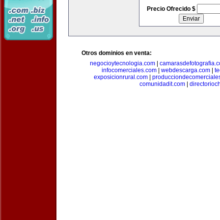
Precio Ofrecido $
Otros dominios en venta:
negocioytecnologia.com
|
camarasdefotografia.
infocomerciales.com
|
webdescarga.com
|
t
exposicionrural.com
|
producciondecomerciale
comunidadit.com
|
directorioc