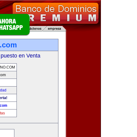
o.com
 puesto en Venta
ANO.COM
.com
edad
erta!
.com
tas