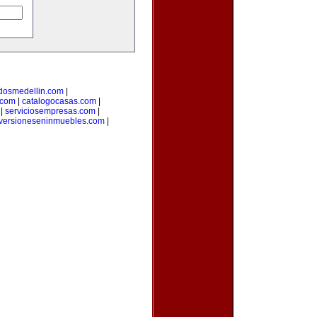
adosmedellin.com
|
.com
|
catalogocasas.com
|
|
serviciosempresas.com
|
versioneseninmuebles.com
|