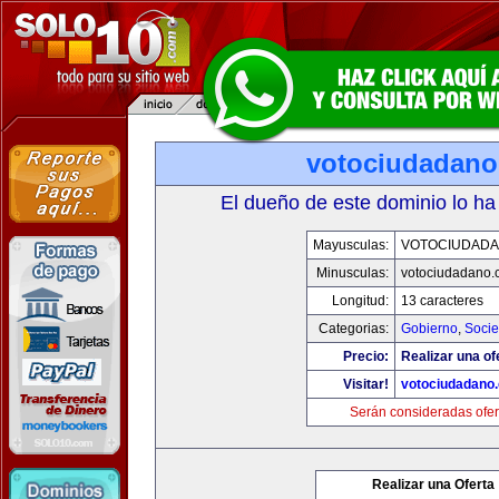
votociudadan
El dueño de este dominio lo ha
Mayusculas:
VOTOCIUDAD
Minusculas:
votociudadano
Longitud:
13 caracteres
Categorias:
Gobierno
,
Soci
Precio:
Realizar una of
Visitar!
votociudadano
Serán consideradas ofer
Realizar una Oferta