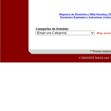
Registro de Dominios
|
Web Hosting
|
D
Dominios Expirados
|
Industrias
|
Indu
Categorías de Dominio:
[Pág. princi
** Precios expre
© 2002/2022 Solo10.com