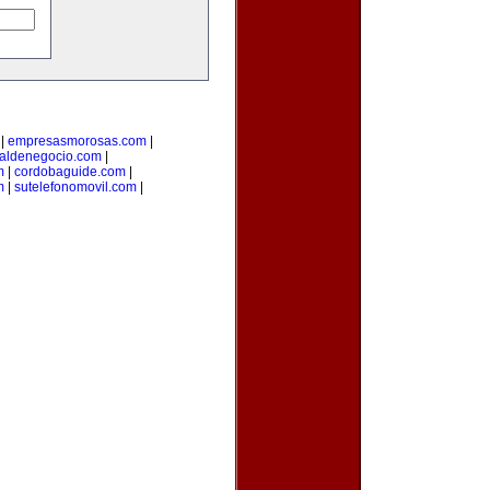
|
empresasmorosas.com
|
taldenegocio.com
|
m
|
cordobaguide.com
|
m
|
sutelefonomovil.com
|