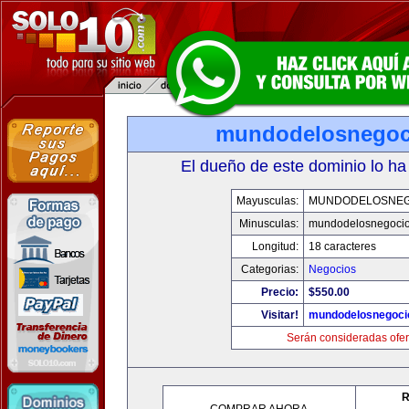
mundodelosnegoc
El dueño de este dominio lo ha
Mayusculas:
MUNDODELOSNEG
Minusculas:
mundodelosnegoci
Longitud:
18 caracteres
Categorias:
Negocios
Precio:
$550.00
Visitar!
mundodelosnegoci
Serán consideradas ofer
R