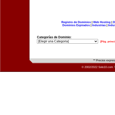
Registro de Dominios
|
Web Hosting
|
D
Dominios Expirados
|
Industrias
|
Indu
Categorías de Dominio:
[Pág. princi
** Precios expre
© 2002/2022 Solo10.com