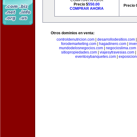
COMPRAR AHORA
Precio $
550.00
Precio 
COMPRAR AHORA
Otros dominios en venta:
controldenutricion.com
|
desarrollodesitios.com
forodemarketing.com
|
hagadinero.com
|
inve
mundodelosnegocios.com
|
negocioslima.com
sitiopropiedades.com
|
viajesytravesias.com
|
eventosybanquetes.com
|
exposicio