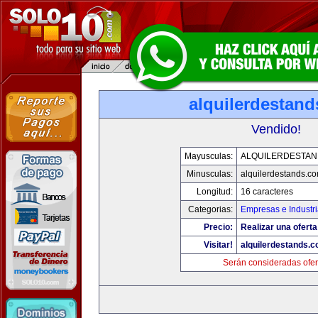
alquilerdestan
Vendido!
Mayusculas:
ALQUILERDESTA
Minusculas:
alquilerdestands.c
Longitud:
16 caracteres
Categorias:
Empresas e Industr
Precio:
Realizar una oferta
Visitar!
alquilerdestands.
Serán consideradas ofer