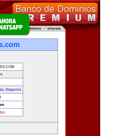
ds.com
NDS.COM
om
ias
,
Negocios
!
com
tas