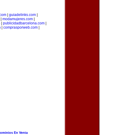
.com
|
guiadelinks.com
|
|
modamujeres.com
|
m
|
publicidadbarcelona.com
|
m
|
comprasporweb.com
|
ominios En Venta