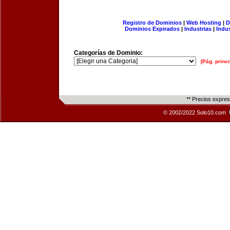
Registro de Dominios
|
Web Hosting
|
D
Dominios Expirados
|
Industrias
|
Indu
Categorías de Dominio:
[Pág. princi
** Precios expre
© 2002/2022 Solo10.com