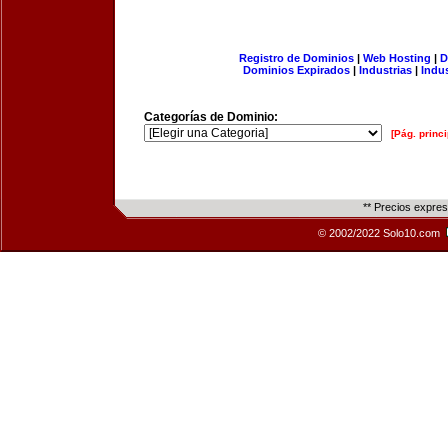
Registro de Dominios
|
Web Hosting
|
D
Dominios Expirados
|
Industrias
|
Indu
Categorías de Dominio:
[Pág. princi
** Precios expre
© 2002/2022 Solo10.com