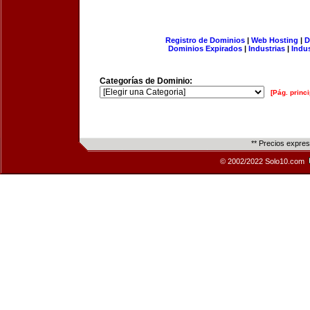
Registro de Dominios
|
Web Hosting
|
D
Dominios Expirados
|
Industrias
|
Indu
Categorías de Dominio:
[Pág. princi
** Precios expre
© 2002/2022 Solo10.com