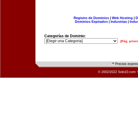
Registro de Dominios
|
Web Hosting
|
D
Dominios Expirados
|
Industrias
|
Indu
Categorías de Dominio:
[Pág. princi
** Precios expre
© 2002/2022 Solo10.com