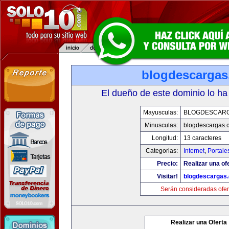
blogdescarga
El dueño de este dominio lo ha
Mayusculas:
BLOGDESCAR
Minusculas:
blogdescargas.
Longitud:
13 caracteres
Categorias:
Internet
,
Portale
Precio:
Realizar una of
Visitar!
blogdescargas
Serán consideradas ofer
Realizar una Oferta