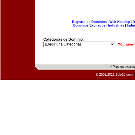
Registro de Dominios
|
Web Hosting
|
D
Dominios Expirados
|
Industrias
|
Indu
Categorías de Dominio:
[Pág. princi
** Precios expre
© 2002/2022 Solo10.com