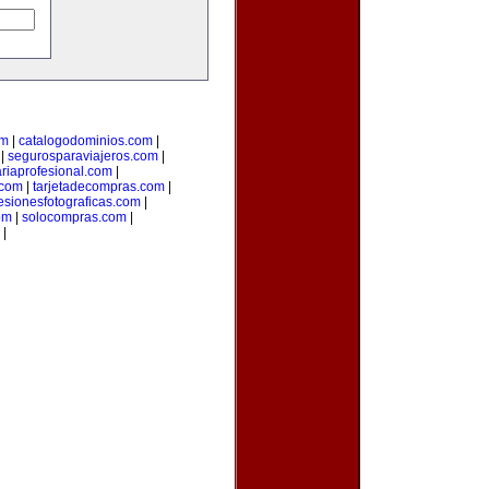
om
|
catalogodominios.com
|
|
segurosparaviajeros.com
|
ariaprofesional.com
|
.com
|
tarjetadecompras.com
|
esionesfotograficas.com
|
om
|
solocompras.com
|
|