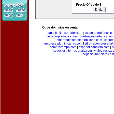
Precio Ofrecido $
Otros dominios en venta:
capacitacionsuperior.com
|
catalogodeofertas.c
ofertapropiedades.com
|
ofertaspropiedades.com
emprendimientoinmobiliario.com
|
secret
empresasdominicanas.com
|
sitiowebempresarial
compracampo.com
|
expertofinanciero.com
|
s
negociosinternacionais.com
|
viajedirecto.c
negociofinanciero.com