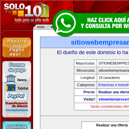
sitiowebempresar
El dueño de este dominio lo ha
Mayusculas:
SITIOWEBEMPRES
Minusculas:
sitiowebempresaria
Longitud:
19 caracteres
Categorias:
Empresas e Industr
Precio:
Realizar una oferta
Visitar!
sitiowebempresari
Serán consideradas ofer
Realizar una Oferta