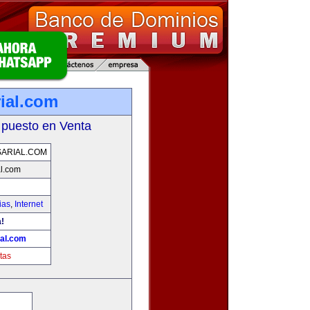
ial.com
 puesto en Venta
ARIAL.COM
l.com
ias
,
Internet
!
al.com
tas