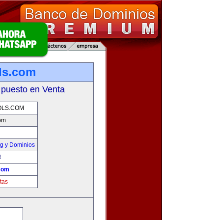
ls.com
 puesto en Venta
OLS.COM
com
g y Dominios
!
.com
tas