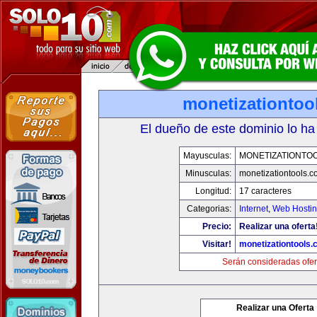
monetizationtoo
El dueño de este dominio lo ha
Mayusculas:
MONETIZATIONTO
Minusculas:
monetizationtools.
Longitud:
17 caracteres
Categorias:
Internet
,
Web Hostin
Precio:
Realizar una oferta
Visitar!
monetizationtools
Serán consideradas ofer
Realizar una Oferta