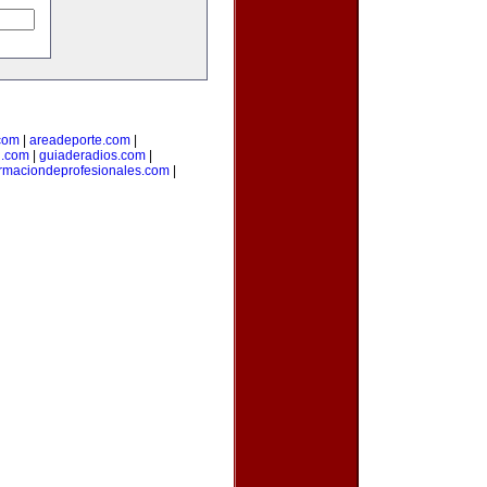
com
|
areadeporte.com
|
l.com
|
guiaderadios.com
|
rmaciondeprofesionales.com
|