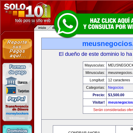
meusnegocios
El dueño de este dominio lo ha
Mayusculas:
MEUSNEGOCI
Minusculas:
meusnegocios
Longitud:
12 caracteres
Categorias:
Negocios
Precio:
$3,500.00
Visitar!
meusnegocios
Serán consideradas ofer
R