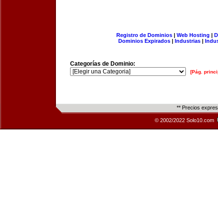
Registro de Dominios
|
Web Hosting
|
D
Dominios Expirados
|
Industrias
|
Indu
Categorías de Dominio:
[Pág. princi
** Precios expre
© 2002/2022 Solo10.com