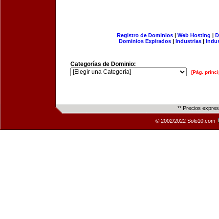
Registro de Dominios
|
Web Hosting
|
D
Dominios Expirados
|
Industrias
|
Indu
Categorías de Dominio:
[Pág. princi
** Precios expre
© 2002/2022 Solo10.com