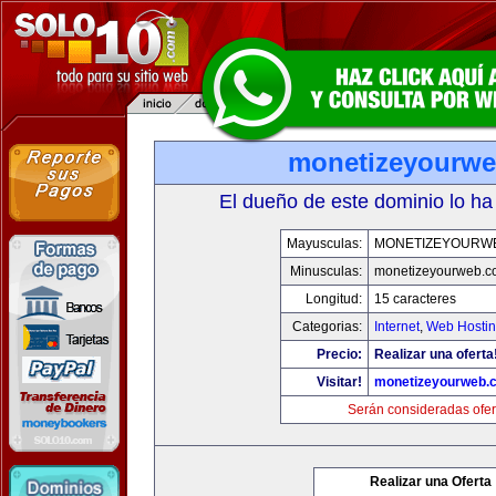
monetizeyourw
El dueño de este dominio lo ha
Mayusculas:
MONETIZEYOURW
Minusculas:
monetizeyourweb.
Longitud:
15 caracteres
Categorias:
Internet
,
Web Hostin
Precio:
Realizar una oferta
Visitar!
monetizeyourweb.
Serán consideradas ofer
Realizar una Oferta